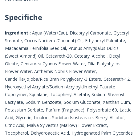
Specifiche
Ingredienti:
Aqua (Water/Eau), Dicaprylyl Carbonate, Glyceryl
Stearate, Cocos Nucifera (Coconut) Oil, Ethylhexyl Palmitate,
Macadamia Ternifolia Seed Oil, Prunus Amygdalus Dulcis
(Sweet Almond) Oil, Ceteareth-20, Cetearyl Alcohol, Decyl
Oleate, Centaurea Cyanus Flower Water, Tilia Platyphyllos
Flower Water, Anthemis Nobilis Flower Water,
Candelilla/Jojoba/Rice Bran Polyglyceryl-3 Esters, Ceteareth-12,
Hydroxyethyl Acrylate/Sodium Acryloyldimethyl Taurate
Copolymer, Squalane, Tocopheryl Acetate, Sodium Stearoyl
Lactylate, Sodium Benzoate, Sodium Gluconate, Xanthan Gum,
Potassium Sorbate, Parfum (Fragrance), Polysorbate 60, Lactic
Acid, Glycerin, Linalool, Sorbitan Isostearate, Benzyl Alcohol,
Citric Acid, Malva Sylvestris (Mallow) Flower Extract,
Tocopherol, Dehydroacetic Acid, Hydrogenated Palm Glycerides