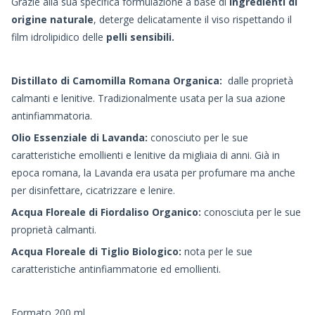
Grazie alla sua specifica formulazione a base di
ingredienti di
origine naturale
, deterge delicatamente il viso rispettando il
film idrolipidico delle
pelli sensibili.
Distillato di Camomilla Romana Organica:
dalle proprietà
calmanti e lenitive. Tradizionalmente usata per la sua azione
antinfiammatoria.
Olio Essenziale di Lavanda:
conosciuto per le sue
caratteristiche emollienti e lenitive da migliaia di anni. Già in
epoca romana, la Lavanda era usata per profumare ma anche
per disinfettare, cicatrizzare e lenire.
Acqua Floreale di Fiordaliso Organico
:
conosciuta per le sue
proprietà calmanti.
Acqua Floreale di Tiglio Biologico:
nota per le sue
caratteristiche antinfiammatorie ed emollienti.
Formato 200 ml.