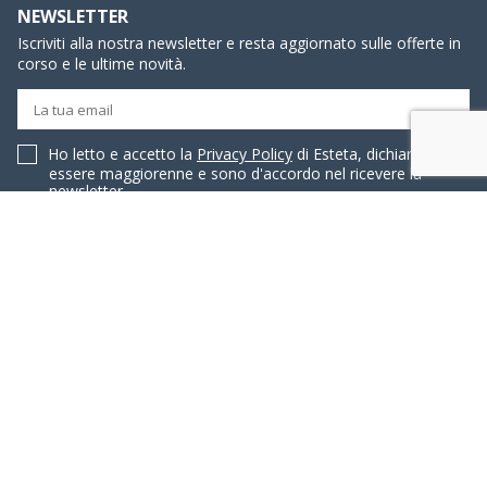
NEWSLETTER
Iscriviti alla nostra newsletter e resta aggiornato sulle offerte in
corso e le ultime novità.
Ho letto e accetto la
Privacy Policy
di Esteta, dichiaro di
essere maggiorenne e sono d'accordo nel ricevere la
newsletter.
IL MIO ACCOUNT
ACQUISTI ON LINE
ASSISTENZA
PROFILO AZIENDALE