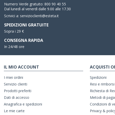
Numero Verde gratuito:
800 90 40 55
Dal lunedì al venerdì dalle 9.00 alle 17.30
Scrivici a:
servizioclienti@esteta.it
SPEDIZIONI GRATUITE
Sopra i 29 €
CONSEGNA RAPIDA
In 24/48 ore
IL MIO ACCOUNT
ACQUISTI O
I miei ordini
Spedizioni
Servizio clienti
Resi e rimborsi
Prodotti preferiti
Richiesta di R
Dati di accesso
Metodi di pag
Anagrafica e spedizioni
Condizioni di v
Le mie carte
Privacy & polic