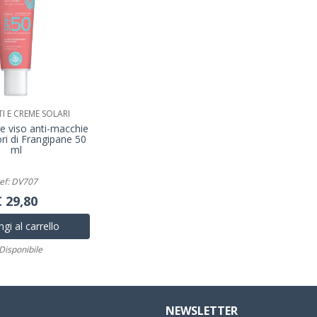
 E CREME SOLARI
e viso anti-macchie
ori di Frangipane 50
ml
ef: DV707
€ 29,80
gi al carrello
Disponibile
NEWSLETTER