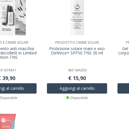
 E CREME SOLARI
PRODOTTI E CREME SOLARI
P
mento anti-macchia
Protezione solare mani e viso
Gel
 decolletè in Limited
Defence+ SPF50 TNS 30 ml
corpo
ition TNS
ef: KITMA1
Ref: MA050
€ 39,90
€ 15,90
gi al carrello
Aggiungi al carrello
Disponibile
Disponibile