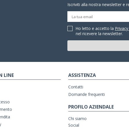
Iscriviti alla nostra newsletter e 
Ho letto e accetto la
Privacy
nel ricevere la newsletter.
N LINE
ASSISTENZA
Contatti
Domande frequenti
ecesso
PROFILO AZIENDALE
amento
endita
Chi siamo
y
Social