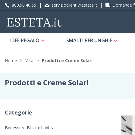
800.90.40.55
|
servizioclienti@esteta.it
|
Domande fr
ESTETA
.it
IDEE REGALO
SMALTI PER UNGHIE
Home
Viso
Prodotti e Creme Solari
Prodotti e Creme Solari
Categorie
Benessere Blistex Labbra