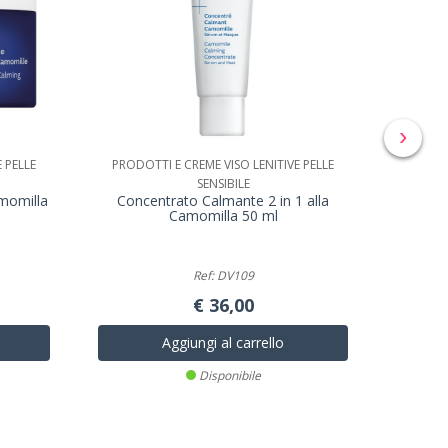
›
 PELLE
PRODOTTI E CREME VISO LENITIVE PELLE
SENSIBILE
Strucc
momilla
Concentrato Calmante 2 in 1 alla
Camomilla 50 ml
Ref: DV109
€ 36,00
Aggiungi al carrello
Disponibile