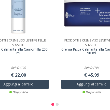
TTI E CREME VISO LENITIVE PELLE
PRODOTTI E CREME VISO LENITIVE
SENSIBILE
SENSIBILE
 Calmante alla Camomilla 200
Crema Ricca Calmante alla Ca
ml
50 ml
Ref: DV102
Ref: DV104
€ 22,00
€ 45,99
Aggiungi al carrello
Aggiungi al carrello
Disponibile
Disponibile