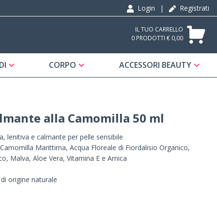
Login
|
Registrati
IL TUO CARRELLO
0 PRODOTTI € 0,00
DI
CORPO
ACCESSORI BEAUTY
lmante alla Camomilla 50 ml
, lenitiva e calmante per pelle sensibile
Camomilla Marittima, Acqua Floreale di Fiordalisio Organico,
ico, Malva, Aloe Vera, Vitamina E e Arnica
di origine naturale