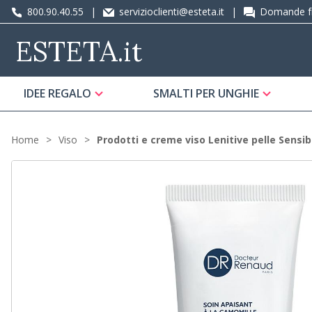
800.90.40.55
|
servizioclienti@esteta.it
|
Domande fr
ESTETA
.it
IDEE REGALO
SMALTI PER UNGHIE
Home
Viso
Prodotti e creme viso Lenitive pelle Sensib