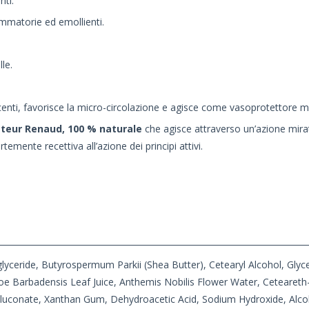
nti.
iammatorie ed emollienti.
le.
centi, favorisce la micro-circolazione e agisce come vasoprotettore m
teur Renaud, 100 % naturale
che agisce attraverso un’azione mirat
rtemente recettiva all’azione dei principi attivi.
iglyceride, Butyrospermum Parkii (Shea Butter), Cetearyl Alcohol, Gly
loe Barbadensis Leaf Juice, Anthemis Nobilis Flower Water, Ceteareth
Gluconate, Xanthan Gum, Dehydroacetic Acid, Sodium Hydroxide, Alcoh