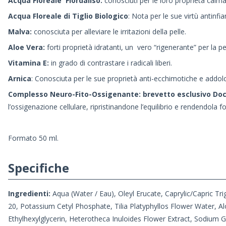
Acqua Floreale
Fiordaliso:
conosciuti per le loro proprietà calma
Acqua Floreale di Tiglio Biologico
: Nota per le sue virtù antinf
Malva:
conosciuta per alleviare le irritazioni della pelle.
Aloe Vera:
forti proprietà idratanti, un vero “rigenerante” per la pel
Vitamin
a E:
in grado di contrastare i radicali liberi.
Arnica
: Conosciuta per le sue proprietà anti-ecchimotiche e addol
Complesso Neuro-Fito-Ossigenante:
brevetto
esclusivo
Doc
l’ossigenazione cellulare, ripristinandone l’equilibrio e rendendola fo
Formato 50 ml.
Specifiche
Ingredienti:
Aqua (Water / Eau), Oleyl Erucate, Caprylic/Capric Tr
20, Potassium Cetyl Phosphate, Tilia Platyphyllos Flower Water, A
Ethylhexylglycerin, Heterotheca Inuloides Flower Extract, Sodium 