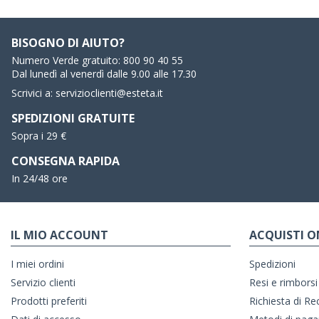
BISOGNO DI AIUTO?
Numero Verde gratuito:
800 90 40 55
Dal lunedì al venerdì dalle 9.00 alle 17.30
Scrivici a:
servizioclienti@esteta.it
SPEDIZIONI GRATUITE
Sopra i 29 €
CONSEGNA RAPIDA
In 24/48 ore
IL MIO ACCOUNT
ACQUISTI O
I miei ordini
Spedizioni
Servizio clienti
Resi e rimborsi
Prodotti preferiti
Richiesta di R