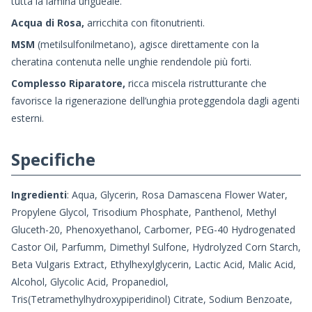
tutta la lamina ungueale.
Acqua di Rosa,
arricchita con fitonutrienti.
MSM
(metilsulfonilmetano), agisce direttamente con la
cheratina contenuta nelle unghie rendendole più forti.
Complesso Riparatore,
ricca miscela ristrutturante che
favorisce la rigenerazione dell’unghia proteggendola dagli agenti
esterni.
Specifiche
Ingredienti
: Aqua, Glycerin, Rosa Damascena Flower Water,
Propylene Glycol, Trisodium Phosphate, Panthenol, Methyl
Gluceth-20, Phenoxyethanol, Carbomer, PEG-40 Hydrogenated
Castor Oil, Parfumm, Dimethyl Sulfone, Hydrolyzed Corn Starch,
Beta Vulgaris Extract, Ethylhexylglycerin, Lactic Acid, Malic Acid,
Alcohol, Glycolic Acid, Propanediol,
Tris(Tetramethylhydroxypiperidinol) Citrate, Sodium Benzoate,