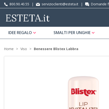
800.90.40.55
|
servizioclienti@esteta.it
|
Domande fr
ESTETA
.it
IDEE REGALO
SMALTI PER UNGHIE
Home
Viso
Benessere Blistex Labbra