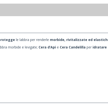
protegge
le labbra per renderle
morbide, rivitalizzate ed elastich
abbra morbide e levigate;
Cera d’Api
e
Cera Candelilla
per
idratare