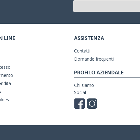
N LINE
ASSISTENZA
Contatti
Domande frequenti
ecesso
PROFILO AZIENDALE
amento
endita
Chi siamo
y
Social
okies