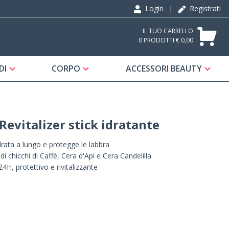
Login
|
Registrati
IL TUO CARRELLO
0 PRODOTTI € 0,00
DI
CORPO
ACCESSORI BEAUTY
 Revitalizer stick idratante
idrata a lungo e protegge le labbra
i chicchi di Caffè, Cera d'Api e Cera Candelilla
4H, protettivo e rivitalizzante