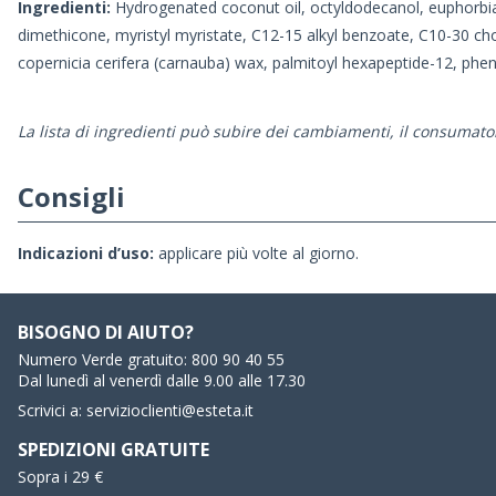
Ingredienti:
Hydrogenated coconut oil, octyldodecanol, euphorbia ce
dimethicone, myristyl myristate, C12-15 alkyl benzoate, C10-30 chol
copernicia cerifera (carnauba) wax, palmitoyl hexapeptide-12, phen
La lista di ingredienti può subire dei cambiamenti, il consumator
Consigli
Indicazioni d’uso:
applicare più volte al giorno.
BISOGNO DI AIUTO?
Numero Verde gratuito:
800 90 40 55
Dal lunedì al venerdì dalle 9.00 alle 17.30
Scrivici a:
servizioclienti@esteta.it
SPEDIZIONI GRATUITE
Sopra i 29 €