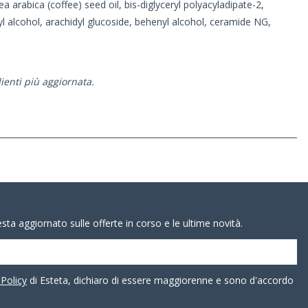
 arabica (coffee) seed oil, bis-diglyceryl polyacyladipate-2,
yl alcohol, arachidyl glucoside, behenyl alcohol, ceramide NG,
ienti più aggiornata.
resta aggiornato sulle offerte in corso e le ultime novità.
 Policy
di Esteta, dichiaro di essere maggiorenne e sono d'accordo