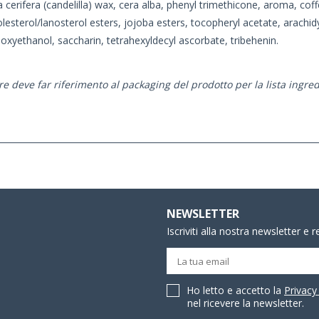
rifera (candelilla) wax, cera alba, phenyl trimethicone, aroma, coffea
esterol/lanosterol esters, jojoba esters, tocopheryl acetate, arachid
oxyethanol, saccharin, tetrahexyldecyl ascorbate, tribehenin.
e deve far riferimento al packaging del prodotto per la lista ingred
NEWSLETTER
Iscriviti alla nostra newsletter e 
Ho letto e accetto la
Privacy
nel ricevere la newsletter.