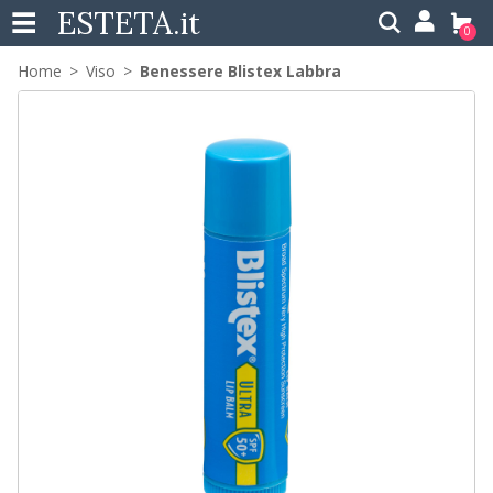
ESTETA
.it
0
Home
Viso
Benessere Blistex Labbra