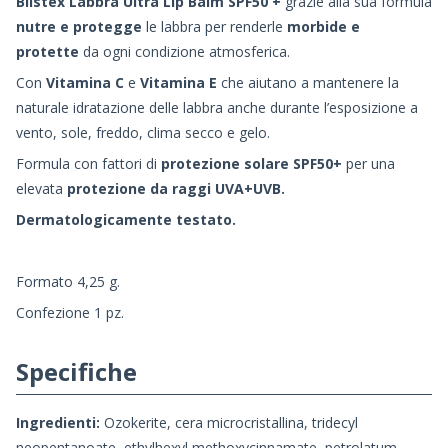
Blistex Labbra Ultra Lip Balm SPF50 +
grazie alla sua formula
nutre
e protegge
le labbra per renderle
morbide e
protette
da ogni condizione atmosferica.
Con
Vitamina C
e
Vitamina E
che aiutano a mantenere la
naturale idratazione delle labbra anche durante l’esposizione a
vento, sole, freddo, clima secco e gelo.
Formula con fattori di
protezione solare SPF50+
per una
elevata
protezione da raggi UVA+UVB.
Dermatologicamente testato.
Formato 4,25 g.
Confezione 1 pz.
Specifiche
Ingredienti:
Ozokerite, cera microcristallina, tridecyl
neopentanoate, ethylhexyl methoxycinnamate, petrolatum,