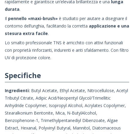
rapidamente e garantisce un’elevata brillantezza e una
lunga
durata
.
Il
pennello «maxi-brush»
è studiato per aiutare a disegnare il
contorno dell’unghia, facilitando la corretta
applicazione e una
stesura extra facile
.
Lo smalto professionale TNS è arricchito con attivi funzionali
con proprietà rinforzanti, indurenti e anti sfaldamento. Con filtro
UV di protezione colore.
Specifiche
Ingredienti:
Butyl Acetate, Ethyl Acetate, Nitrocellulose, Acetyl
Tributyl Citrate, Adipic Acid/Neopentyl Glycol/Trimellitic
Anhydride Copolymer, Isopropyl Alcohol, Acrylates Copolymer,
Stearalkonium Bentonite, Mica, N-ButylAlcohol,
Benzophenone-1, Trimethylpentanediyl Dibenzoate, Algae
Extract, Hexanal, Polyvinyl Butyral, Mannitol, Diatomaceous