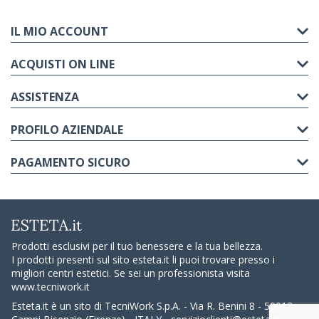
IL MIO ACCOUNT
ACQUISTI ON LINE
ASSISTENZA
PROFILO AZIENDALE
PAGAMENTO SICURO
Prodotti esclusivi per il tuo benessere e la tua bellezza.
I prodotti presenti sul sito esteta.it li puoi trovare presso i
migliori centri estetici. Se sei un professionista visita
www.tecniwork.it
Esteta.it è un sito di TecniWork S.p.A. - Via R. Benini 8 - 50013