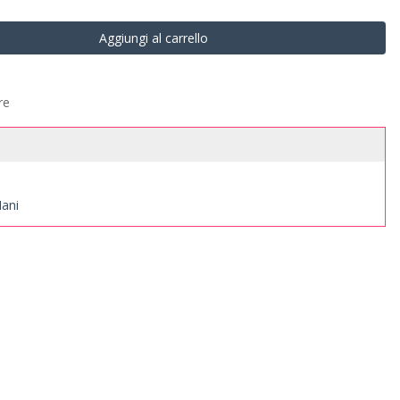
Aggiungi al carrello
re
ani