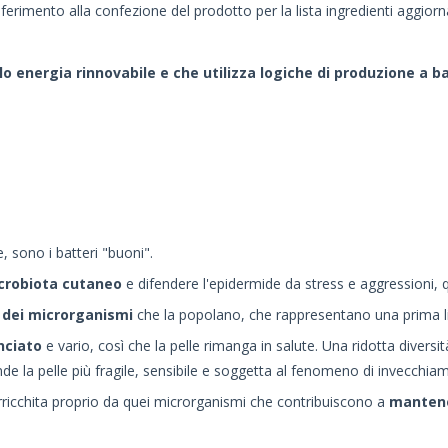
iferimento alla confezione del prodotto per la lista ingredienti aggiorn
solo energia rinnovabile e che utilizza logiche di produzione a
e, sono i batteri "buoni".
crobiota cutaneo
e difendere l'epidermide da stress e aggressioni, q
o dei microrganismi
che la popolano, che rappresentano una prima li
nciato
e vario, così che la pelle rimanga in salute. Una ridotta divers
e la pelle più fragile, sensibile e soggetta al fenomeno di invecchia
arricchita proprio da quei microrganismi che contribuiscono a
mantener