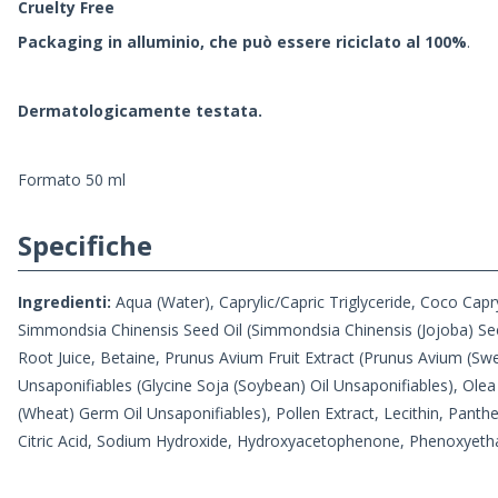
Cruelty Free
Packaging in alluminio, che può essere riciclato al 100%
.
Dermatologicamente testata.
Formato 50 ml
Specifiche
Ingredienti:
Aqua (Water), Caprylic/Capric Triglyceride, Coco Ca
Simmondsia Chinensis Seed Oil (Simmondsia Chinensis (Jojoba) Seed 
Root Juice, Betaine, Prunus Avium Fruit Extract (Prunus Avium (Swe
Unsaponifiables (Glycine Soja (Soybean) Oil Unsaponifiables), Olea
(Wheat) Germ Oil Unsaponifiables), Pollen Extract, Lecithin, Pan
Citric Acid, Sodium Hydroxide, Hydroxyacetophenone, Phenoxyetha