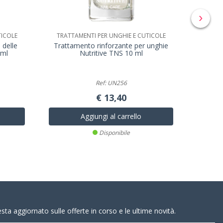
›
TICOLE
TRATTAMENTI PER UNGHIE E CUTICOLE
TRATT
 delle
Trattamento rinforzante per unghie
Siero
 ml
Nutritive TNS 10 ml
u
Ref: UN256
€ 13,40
Aggiungi al carrello
Disponibile
resta aggiornato sulle offerte in corso e le ultime novità.