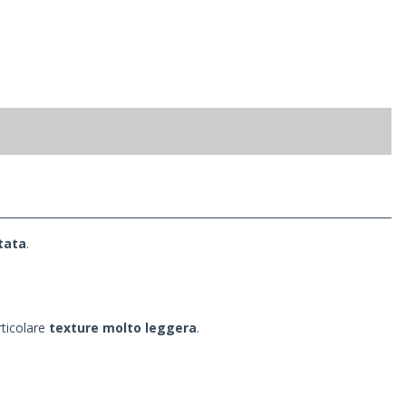
tata
.
rticolare
texture molto leggera
.