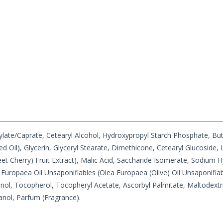
prylate/Caprate, Cetearyl Alcohol, Hydroxypropyl Starch Phosphate, B
Oil), Glycerin, Glyceryl Stearate, Dimethicone, Cetearyl Glucoside, 
et Cherry) Fruit Extract), Malic Acid, Saccharide Isomerate, Sodium 
 Europaea Oil Unsaponifiables (Olea Europaea (Olive) Oil Unsaponifiab
thenol, Tocopherol, Tocopheryl Acetate, Ascorbyl Palmitate, Maltodex
nol, Parfum (Fragrance).