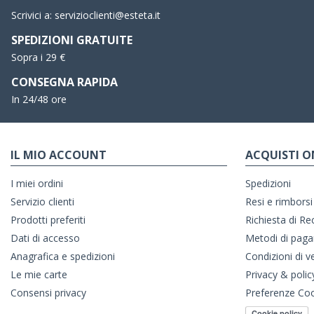
Scrivici a:
servizioclienti@esteta.it
SPEDIZIONI GRATUITE
Sopra i 29 €
CONSEGNA RAPIDA
In 24/48 ore
IL MIO ACCOUNT
ACQUISTI O
I miei ordini
Spedizioni
Servizio clienti
Resi e rimborsi
Prodotti preferiti
Richiesta di R
Dati di accesso
Metodi di pag
Anagrafica e spedizioni
Condizioni di v
Le mie carte
Privacy & polic
Consensi privacy
Preferenze Co