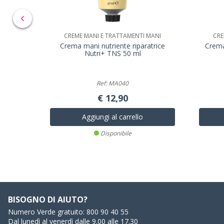
‹
CREME MANI E TRATTAMENTI MANI
CRE
Crema mani nutriente riparatrice
Crema
Nutri+ TNS 50 ml
Ref: MA040
€ 12,90
Aggiungi al carrello
Disponibile
BISOGNO DI AIUTO?
Numero Verde gratuito:
800 90 40 55
Dal lunedì al venerdì dalle 9.00 alle 17.30