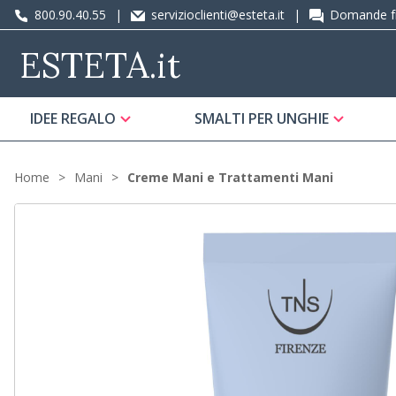
800.90.40.55
|
servizioclienti@esteta.it
|
Domande fr
ESTETA
.it
IDEE REGALO
SMALTI PER UNGHIE
Home
Mani
Creme Mani e Trattamenti Mani