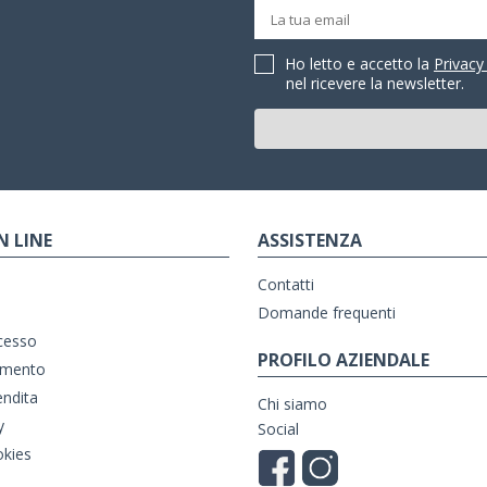
Ho letto e accetto la
Privacy
nel ricevere la newsletter.
N LINE
ASSISTENZA
Contatti
Domande frequenti
ecesso
PROFILO AZIENDALE
amento
endita
Chi siamo
y
Social
okies