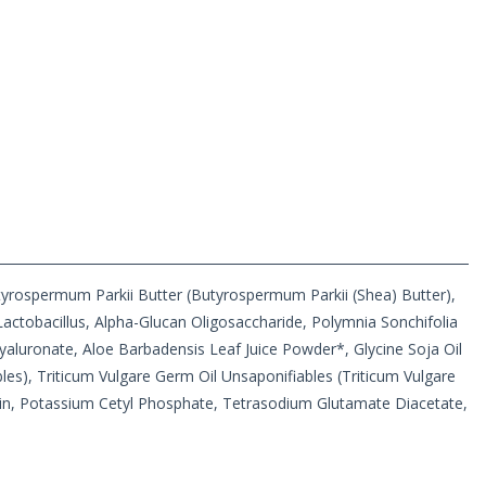
utyrospermum Parkii Butter (Butyrospermum Parkii (Shea) Butter),
Lactobacillus, Alpha-Glucan Oligosaccharide, Polymnia Sonchifolia
Hyaluronate, Aloe Barbadensis Leaf Juice Powder*, Glycine Soja Oil
les), Triticum Vulgare Germ Oil Unsaponifiables (Triticum Vulgare
trin, Potassium Cetyl Phosphate, Tetrasodium Glutamate Diacetate,