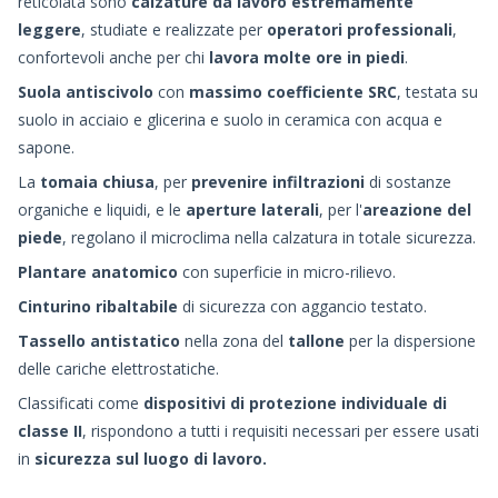
reticolata sono
calzature da lavoro estremamente
leggere
, studiate e realizzate per
operatori professionali
,
confortevoli anche per chi
lavora molte ore in piedi
.
Suola antiscivolo
con
massimo coefficiente SRC
, testata su
suolo in acciaio e glicerina e suolo in ceramica con acqua e
sapone.
La
tomaia chiusa
, per
prevenire infiltrazioni
di sostanze
organiche e liquidi, e le
aperture laterali
, per l'
areazione del
piede
, regolano il microclima nella calzatura in totale sicurezza.
Plantare anatomico
con superficie in micro-rilievo.
Cinturino ribaltabile
di sicurezza con aggancio testato.
Tassello antistatico
nella zona del
tallone
per la dispersione
delle cariche elettrostatiche.
Classificati come
dispositivi di protezione individuale di
classe II
, rispondono a tutti i requisiti necessari per essere usati
in
sicurezza sul luogo di lavoro.