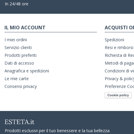
In 24/48 ore
IL MIO ACCOUNT
ACQUISTI O
I miei ordini
Spedizioni
Servizio clienti
Resi e rimborsi
Prodotti preferiti
Richiesta di R
Dati di accesso
Metodi di pag
Anagrafica e spedizioni
Condizioni di v
Le mie carte
Privacy & polic
Consensi privacy
Preferenze Co
Prodotti esclusivi per il tuo benessere e la tua bellezza.