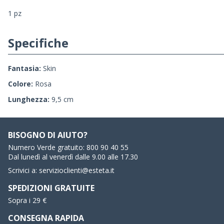
1 pz
Specifiche
Fantasia:
Skin
Colore:
Rosa
Lunghezza:
9,5 cm
BISOGNO DI AIUTO?
Numero Verde gratuito:
800 90 40 55
Dal lunedì al venerdì dalle 9.00 alle 17.30
Scrivici a:
servizioclienti@esteta.it
SPEDIZIONI GRATUITE
Sopra i 29 €
CONSEGNA RAPIDA