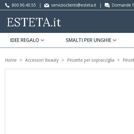
800.90.40.55
|
servizioclienti@esteta.it
|
Domande fr
ESTETA
.it
IDEE REGALO
SMALTI PER UNGHIE
Home
Accessori Beauty
Pinzette per sopracciglia
Pinze