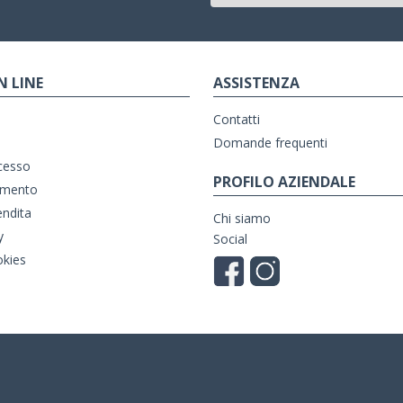
N LINE
ASSISTENZA
Contatti
Domande frequenti
ecesso
PROFILO AZIENDALE
amento
endita
Chi siamo
y
Social
okies