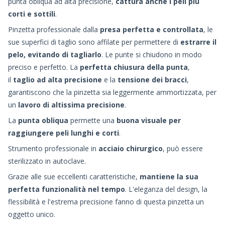
punta obliqua ad alta precisione,
cattura anche i peli più
corti e sottili
.
Pinzetta professionale dalla
presa perfetta e
controllata
, le
sue superfici di taglio sono affilate per permettere di
estrarre il
pelo, evitando di tagliarlo
. Le punte si chiudono in modo
preciso e perfetto. La
perfetta chiusura della punta
,
il
taglio ad alta precisione
e la
tensione dei bracci
,
garantiscono che la pinzetta sia leggermente ammortizzata, per
un
l
avoro di altissima precisione
.
La
punta obliqua
permette una
buona visuale per
raggiungere peli lunghi e corti
.
Strumento professionale in
acciaio chirurgico
, può essere
sterilizzato in autoclave.
Grazie alle sue eccellenti caratteristiche,
mantiene la sua
perfetta funzionalità nel tempo
. L'eleganza del design, la
flessibilità e l'estrema precisione fanno di questa pinzetta un
oggetto unico.