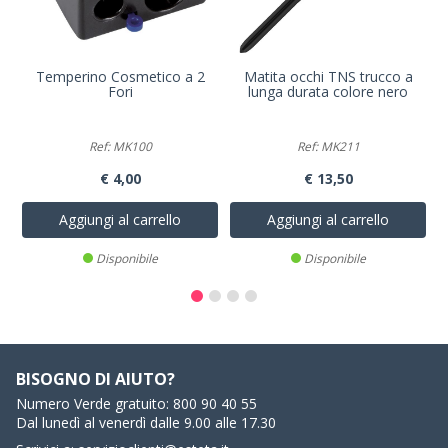
Temperino Cosmetico a 2
Matita occhi TNS trucco a
Fori
lunga durata colore nero
Ref: MK100
Ref: MK211
€ 4,00
€ 13,50
Aggiungi al carrello
Aggiungi al carrello
Disponibile
Disponibile
BISOGNO DI AIUTO?
Numero Verde gratuito:
800 90 40 55
Dal lunedì al venerdì dalle 9.00 alle 17.30