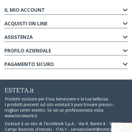
IL MIO ACCOUNT
ACQUISTI ON LINE
ASSISTENZA
PROFILO AZIENDALE
PAGAMENTO SICURO
Prodotti esclusivi per il tuo benessere e la tua bellezza.
I prodotti presenti sul sito esteta.it li puoi trovare presso i
migliori centri estetici. Se sei un professionista visita
www.tecniwork.it
Esteta.it è un sito di TecniWork S.p.A. - Via R. Benini 8 - 50013
Campi Bisenzio (Firenze) - ITALY -
servizioclienti@esteta.it
-