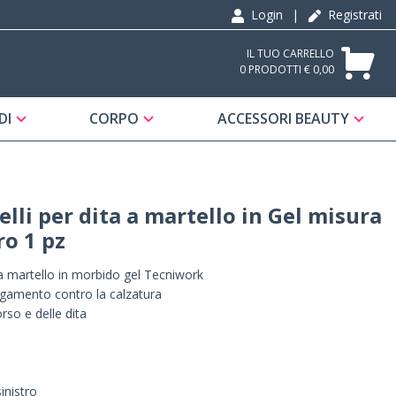
Login
|
Registrati
IL TUO CARRELLO
0 PRODOTTI € 0,00
DI
CORPO
ACCESSORI BEAUTY
lli per dita a martello in Gel misura
ro 1 pz
 a martello in morbido gel Tecniwork
regamento contro la calzatura
orso e delle dita
inistro