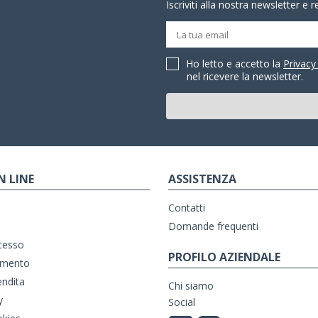
Iscriviti alla nostra newsletter e 
Ho letto e accetto la
Privacy
nel ricevere la newsletter.
N LINE
ASSISTENZA
Contatti
Domande frequenti
ecesso
PROFILO AZIENDALE
amento
endita
Chi siamo
y
Social