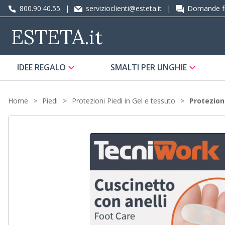
800.90.40.55
|
servizioclienti@esteta.it
|
Domande fr
ESTETA
.it
IDEE REGALO
SMALTI PER UNGHIE
Home
Piedi
Protezioni Piedi in Gel e tessuto
Protezioni