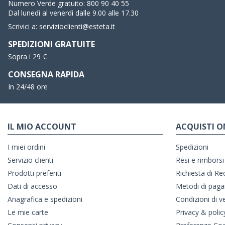
Numero Verde gratuito:
800 90 40 55
Dal lunedì al venerdì dalle 9.00 alle 17.30
Scrivici a:
servizioclienti@esteta.it
SPEDIZIONI GRATUITE
Sopra i 29 €
CONSEGNA RAPIDA
In 24/48 ore
IL MIO ACCOUNT
ACQUISTI O
I miei ordini
Spedizioni
Servizio clienti
Resi e rimborsi
Prodotti preferiti
Richiesta di R
Dati di accesso
Metodi di pag
Anagrafica e spedizioni
Condizioni di v
Le mie carte
Privacy & polic