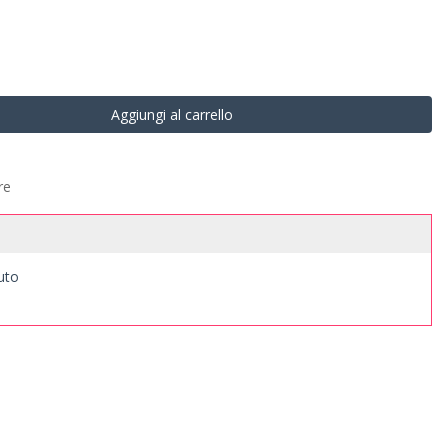
Aggiungi al carrello
re
suto