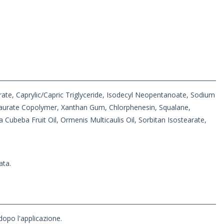
earate, Caprylic/Capric Triglyceride, Isodecyl Neopentanoate, Sodium
 Taurate Copolymer, Xanthan Gum, Chlorphenesin, Squalane,
 Cubeba Fruit Oil, Ormenis Multicaulis Oil, Sorbitan Isostearate,
ata.
 dopo l'applicazione.