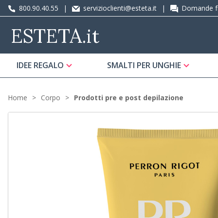
800.90.40.55
|
servizioclienti@esteta.it
|
Domande fr
ESTETA
.it
IDEE REGALO
SMALTI PER UNGHIE
Home
Corpo
Prodotti pre e post depilazione