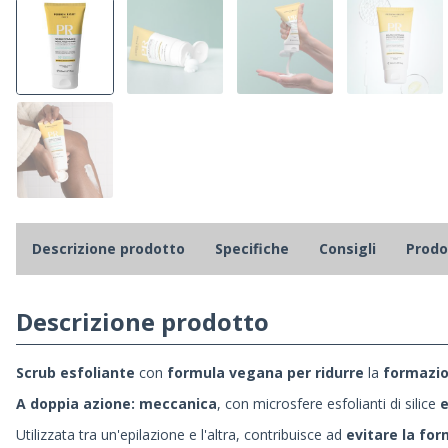
Descrizione prodotto
Specifiche
Consigli
Prodot
Descrizione prodotto
Scrub
esfoliante
con
formula vegana per ridurre
l
a
f
ormazio
A doppia azione: meccanica
, con microsfere esfolianti di silice
Utilizzata tra un'epilazione e l'altra, contribuisce ad
evitare la for