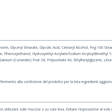
lycerin, Glyceryl Stearate, Glycolic Acid, Cetearyl Alcohol, Peg-100 St
ate, Phenoxyethanol, Hydroxyethyl Acrylate/Sodium Acryloyldimethyl
tivum (Coriander) Fruit Oil, Polysorbate 60, Ethylhexylglycerin, Litsea
iferimento alla confezione del prodotto per la lista ingredienti aggiorn
non utilizzare sulle mucose o su cute lesa.
Evitare l'esposizione al sole