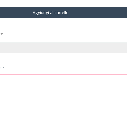
Aggiungi al carrello
re
one