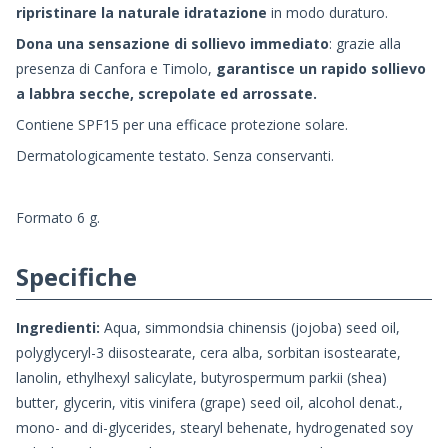
ripristinare la naturale idratazione
in modo duraturo.
Dona una sensazione di sollievo immediato
: grazie alla
presenza di Canfora e Timolo,
garantisce un rapido sollievo
a labbra secche, screpolate ed arrossate.
Contiene SPF15 per una efficace protezione solare.
Dermatologicamente testato. Senza conservanti.
Formato 6 g.
Specifiche
Ingredienti:
Aqua, simmondsia chinensis (jojoba) seed oil,
polyglyceryl-3 diisostearate, cera alba, sorbitan isostearate,
lanolin, ethylhexyl salicylate, butyrospermum parkii (shea)
butter, glycerin, vitis vinifera (grape) seed oil, alcohol denat.,
mono- and di-glycerides, stearyl behenate, hydrogenated soy