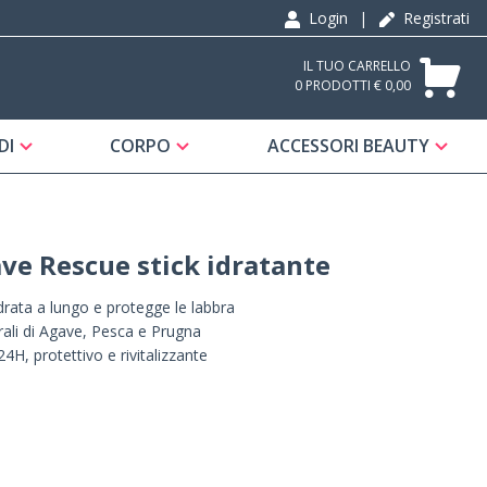
Login
|
Registrati
IL TUO CARRELLO
0 PRODOTTI € 0,00
DI
CORPO
ACCESSORI BEAUTY
ave Rescue stick idratante
drata a lungo e protegge le labbra
rali di Agave, Pesca e Prugna
4H, protettivo e rivitalizzante