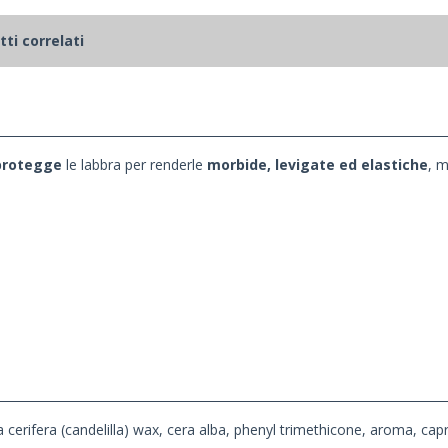
ti correlati
protegge
le labbra per renderle
morbide, levigate ed elastiche
, m
rifera (candelilla) wax, cera alba, phenyl trimethicone, aroma, capryli