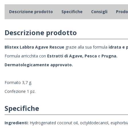
Descrizione prodotto
Specifiche
Consigli
Prodot
Descrizione prodotto
Blistex Labbra Agave Rescue
grazie alla sua formula
i
drata e 
Formula arricchita con
Estratti di Agave, Pesca
e
Prugna.
Dermatologicamente approvato.
Formato 3,7 g.
Confezione 1 pz.
Specifiche
Ingredienti:
Hydrogenated coconut oil, octyldodecanol, euphorbia ce