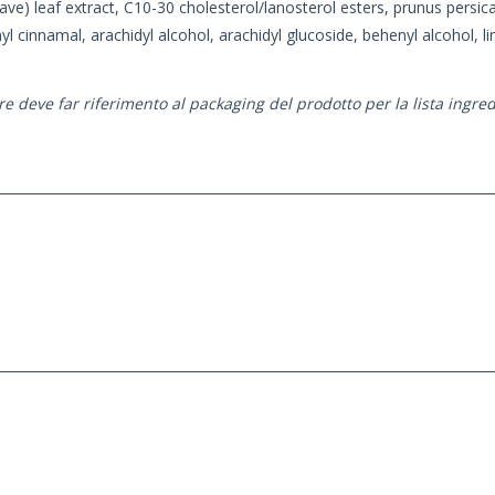
ve) leaf extract, C10-30 cholesterol/lanosterol esters, prunus persica 
yl cinnamal, arachidyl alcohol, arachidyl glucoside, behenyl alcohol, 
e deve far riferimento al packaging del prodotto per la lista ingred