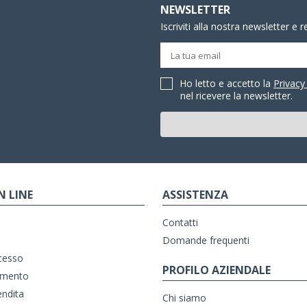
NEWSLETTER
Iscriviti alla nostra newsletter e 
Ho letto e accetto la
Privacy
nel ricevere la newsletter.
N LINE
ASSISTENZA
Contatti
Domande frequenti
ecesso
PROFILO AZIENDALE
amento
endita
Chi siamo