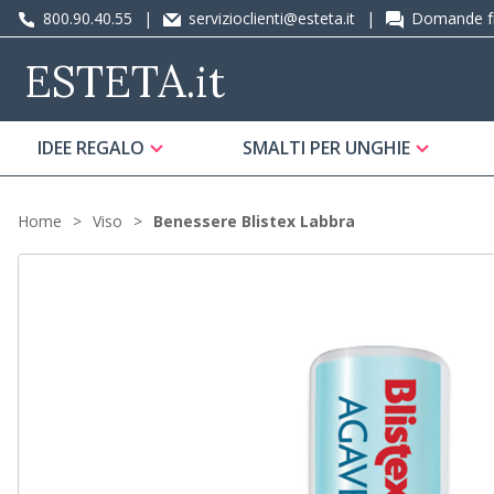
800.90.40.55
|
servizioclienti@esteta.it
|
Domande fr
ESTETA
.it
IDEE REGALO
SMALTI PER UNGHIE
Home
Viso
Benessere Blistex Labbra