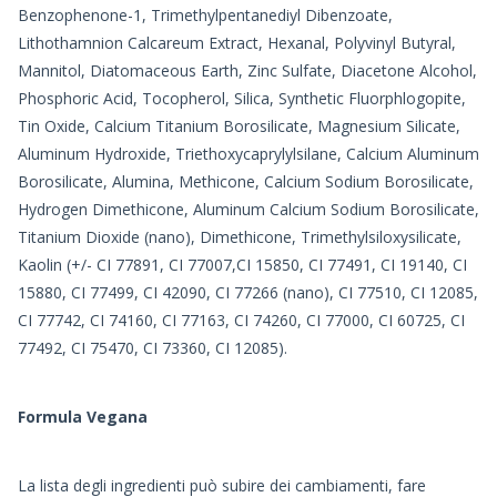
Benzophenone-1, Trimethylpentanediyl Dibenzoate,
Lithothamnion Calcareum Extract, Hexanal, Polyvinyl Butyral,
Mannitol, Diatomaceous Earth, Zinc Sulfate, Diacetone Alcohol,
Phosphoric Acid, Tocopherol, Silica, Synthetic Fluorphlogopite,
Tin Oxide, Calcium Titanium Borosilicate, Magnesium Silicate,
Aluminum Hydroxide, Triethoxycaprylylsilane, Calcium Aluminum
Borosilicate, Alumina, Methicone, Calcium Sodium Borosilicate,
Hydrogen Dimethicone, Aluminum Calcium Sodium Borosilicate,
Titanium Dioxide (nano), Dimethicone, Trimethylsiloxysilicate,
Kaolin (+/- CI 77891, CI 77007,CI 15850, CI 77491, CI 19140, CI
15880, CI 77499, CI 42090, CI 77266 (nano), CI 77510, CI 12085,
CI 77742, CI 74160, CI 77163, CI 74260, CI 77000, CI 60725, CI
77492, CI 75470, CI 73360, CI 12085).
Formula Vegana
La lista degli ingredienti può subire dei cambiamenti, fare