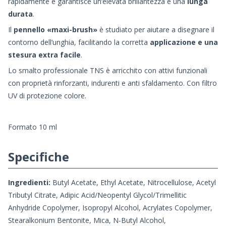
rapidamente e garantisce un’elevata brillantezza e una
lunga
durata
.
Il
pennello «maxi-brush»
è studiato per aiutare a disegnare il
contorno dell’unghia, facilitando la corretta
applicazione e una
stesura extra facile
.
Lo smalto professionale TNS è arricchito con attivi funzionali
con proprietà rinforzanti, indurenti e anti sfaldamento. Con filtro
UV di protezione colore.
Formato 10 ml
Specifiche
Ingredienti:
Butyl Acetate, Ethyl Acetate, Nitrocellulose, Acetyl
Tributyl Citrate, Adipic Acid/Neopentyl Glycol/Trimellitic
Anhydride Copolymer, Isopropyl Alcohol, Acrylates Copolymer,
Stearalkonium Bentonite, Mica, N-Butyl Alcohol,