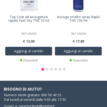
Top Coat ad asciugatura
Asciuga smalto spray Rapid
rapida Fast Dry TNS 10 ml
TNS 150 ml
Ref: UN204
Ref: UN244
€ 12,00
€ 17,80
Aggiungi al carrello
Aggiungi al carrello
Disponibile
Disponibile
BISOGNO DI AIUTO?
Numero Verde gratuito:
800 90 40 55
Dal lunedì al venerdì dalle 9.00 alle 17.30
Scrivici a:
servizioclienti@esteta.it