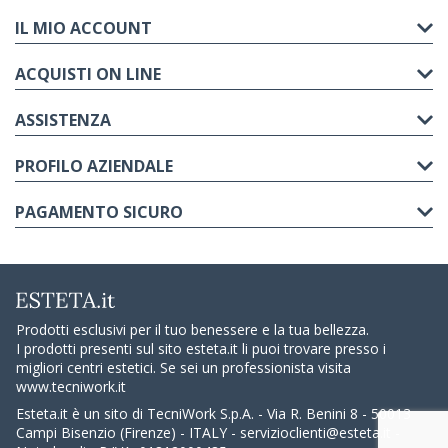
IL MIO ACCOUNT
ACQUISTI ON LINE
ASSISTENZA
PROFILO AZIENDALE
PAGAMENTO SICURO
Prodotti esclusivi per il tuo benessere e la tua bellezza.
I prodotti presenti sul sito esteta.it li puoi trovare presso i
migliori centri estetici. Se sei un professionista visita
www.tecniwork.it
Esteta.it è un sito di TecniWork S.p.A. - Via R. Benini 8 - 50013
Campi Bisenzio (Firenze) - ITALY -
servizioclienti@esteta.it
-