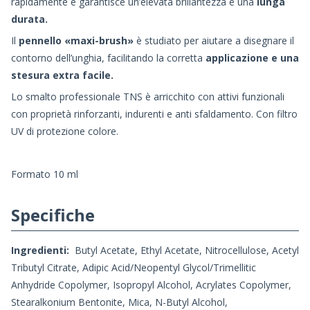
rapidamente e garantisce un’elevata brillantezza e una
lunga
durata.
Il
pennello «maxi-brush»
è studiato per aiutare a disegnare il
contorno dell’unghia, facilitando la corretta
applicazione e una
stesura extra facile.
Lo smalto professionale TNS è arricchito con attivi funzionali
con proprietà rinforzanti, indurenti e anti sfaldamento. Con filtro
UV di protezione colore.
Formato 10 ml
Specifiche
Ingredienti:
Butyl Acetate, Ethyl Acetate, Nitrocellulose, Acetyl
Tributyl Citrate, Adipic Acid/Neopentyl Glycol/Trimellitic
Anhydride Copolymer, Isopropyl Alcohol, Acrylates Copolymer,
Stearalkonium Bentonite, Mica, N-Butyl Alcohol,