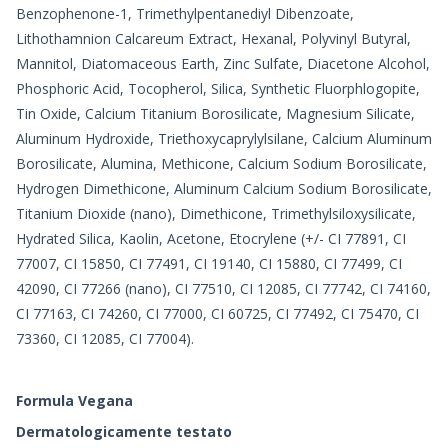
Benzophenone-1, Trimethylpentanediyl Dibenzoate,
Lithothamnion Calcareum Extract, Hexanal, Polyvinyl Butyral,
Mannitol, Diatomaceous Earth, Zinc Sulfate, Diacetone Alcohol,
Phosphoric Acid, Tocopherol, Silica, Synthetic Fluorphlogopite,
Tin Oxide, Calcium Titanium Borosilicate, Magnesium Silicate,
Aluminum Hydroxide, Triethoxycaprylylsilane, Calcium Aluminum
Borosilicate, Alumina, Methicone, Calcium Sodium Borosilicate,
Hydrogen Dimethicone, Aluminum Calcium Sodium Borosilicate,
Titanium Dioxide (nano), Dimethicone, Trimethylsiloxysilicate,
Hydrated Silica, Kaolin, Acetone, Etocrylene (+/- CI 77891, CI
77007, CI 15850, CI 77491, CI 19140, CI 15880, CI 77499, CI
42090, CI 77266 (nano), CI 77510, CI 12085, CI 77742, CI 74160,
CI 77163, CI 74260, CI 77000, CI 60725, CI 77492, CI 75470, CI
73360, CI 12085, CI 77004).
Formula Vegana
Dermatologicamente testato