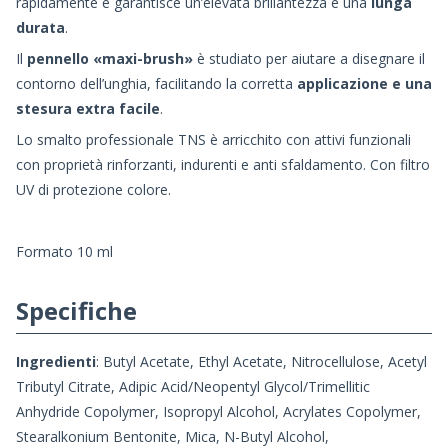
rapidamente e garantisce un’elevata brillantezza e una
lunga
durata
.
Il
pennello «maxi-brush»
è studiato per aiutare a disegnare il
contorno dell’unghia, facilitando la corretta
applicazione e una
stesura extra facile
.
Lo smalto professionale TNS è arricchito con attivi funzionali
con proprietà rinforzanti, indurenti e anti sfaldamento. Con filtro
UV di protezione colore.
Formato 10 ml
Specifiche
Ingredienti
: Butyl Acetate, Ethyl Acetate, Nitrocellulose, Acetyl
Tributyl Citrate, Adipic Acid/Neopentyl Glycol/Trimellitic
Anhydride Copolymer, Isopropyl Alcohol, Acrylates Copolymer,
Stearalkonium Bentonite, Mica, N-Butyl Alcohol,