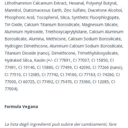
Lithothamnion Calcareum Extract, Hexanal, Polyvinyl Butyral,
Mannitol, Diatomaceous Earth, Zinc Sulfate, Diacetone Alcohol,
Phosphoric Acid, Tocopherol, Silica, Synthetic Fluorphlogopite,
Tin Oxide, Calcium Titanium Borosilicate, Magnesium Silicate,
Aluminum Hydroxide, Triethoxycaprylylsilane, Calcium Aluminum
Borosilicate, Alumina, Methicone, Calcium Sodium Borosilicate,
Hydrogen Dimethicone, Aluminum Calcium Sodium Borosilicate,
Titanium Dioxide (nano), Dimethicone, Trimethylsiloxysilicate,
Hydrated Silica, Kaolin (+/- CI 77891, CI 77007, CI 15850, CI
77491, CI 19140, CI 15880, CI 77499, CI 42090, CI 77266 (nano),
CI 77510, CI 12085, CI 77742, CI 74160, CI 77163, CI 74260, CI
77000, CI 60725, CI 77492, CI 75470, CI 73360, CI 12085, CI
77004).
Formula Vegana
La lista degli ingredienti può subire dei cambiamenti, fare