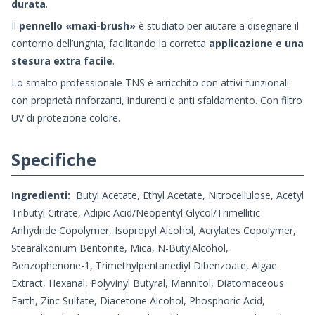
durata
.
Il
pennello «maxi-brush»
è studiato per aiutare a disegnare il
contorno dell’unghia, facilitando la corretta
applicazione e una
stesura extra facile
.
Lo smalto professionale TNS è arricchito con attivi funzionali
con proprietà rinforzanti, indurenti e anti sfaldamento. Con filtro
UV di protezione colore.
Specifiche
Ingredienti:
Butyl Acetate, Ethyl Acetate, Nitrocellulose, Acetyl
Tributyl Citrate, Adipic Acid/Neopentyl Glycol/Trimellitic
Anhydride Copolymer, Isopropyl Alcohol, Acrylates Copolymer,
Stearalkonium Bentonite, Mica, N-ButylAlcohol,
Benzophenone-1, Trimethylpentanediyl Dibenzoate, Algae
Extract, Hexanal, Polyvinyl Butyral, Mannitol, Diatomaceous
Earth, Zinc Sulfate, Diacetone Alcohol, Phosphoric Acid,