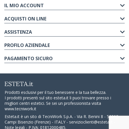
IL MIO ACCOUNT
ACQUISTI ON LINE
ASSISTENZA
PROFILO AZIENDALE
PAGAMENTO SICURO
Prodotti esclusivi per il tuo benessere e la tua bellezza.
I prodotti presenti sul sito esteta.it li puoi trovare presso i
migliori centri estetici. Se sei un professionista visita
www.tecniwork.it
Esteta.it è un sito di TecniWork S.p.A. - Via R. Benini 8 - 50013
Campi Bisenzio (Firenze) - ITALY -
servizioclienti@esteta.it
-
Note legali
- P.IVA: 01812000485.