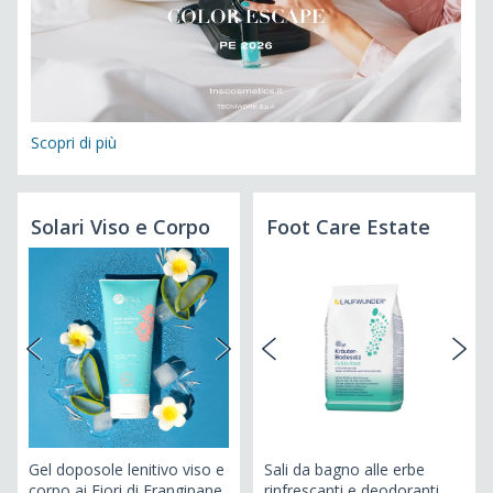
Scopri di più
Solari Viso e Corpo
Foot Care Estate
Gel doposole lenitivo viso e
Sali da bagno alle erbe
Ol
i 1
corpo ai Fiori di Frangipane
rinfrescanti e deodoranti
SP