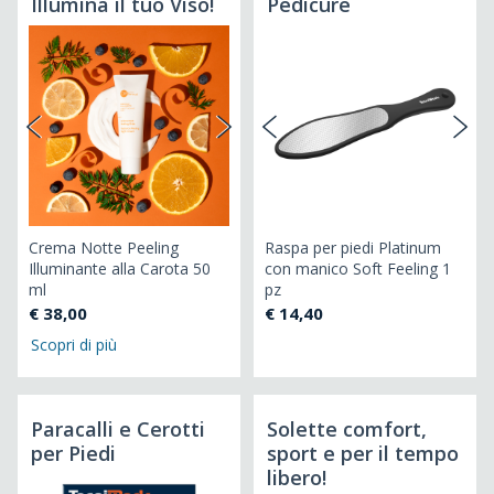
Illumina il tuo Viso!
Pedicure
Crema Notte Peeling
Raspa per piedi Platinum
Cr
t
Illuminante alla Carota 50
con manico Soft Feeling 1
al
ml
pz
€ 
€ 38,00
€ 14,40
Scopri di più
Paracalli e Cerotti
Solette comfort,
per Piedi
sport e per il tempo
libero!