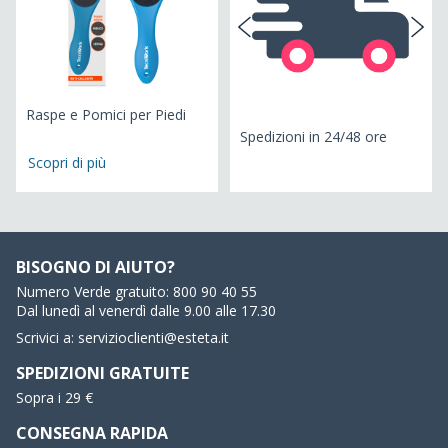
Raspe e Pomici per Piedi
Ra
€
Spedizioni in 24/48 ore
Scopri di più
BISOGNO DI AIUTO?
Numero Verde gratuito:
800 90 40 55
Dal lunedì al venerdì dalle 9.00 alle 17.30
Scrivici a:
servizioclienti@esteta.it
SPEDIZIONI GRATUITE
Sopra i 29 €
CONSEGNA RAPIDA