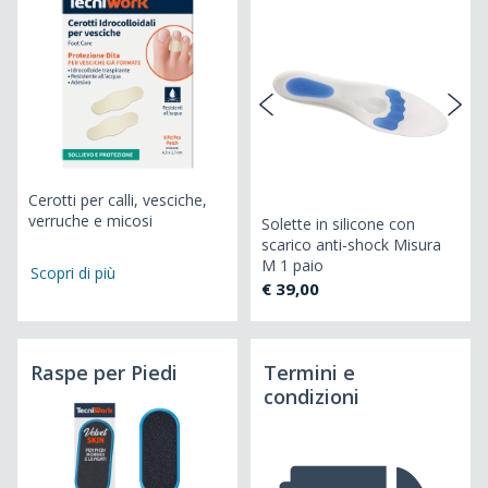
Cerotti per calli, vesciche,
Ce
verruche e micosi
ve
Solette in silicone con
o
scarico anti-shock Misura
M 1 paio
Scopri di più
€ 39,00
Raspe per Piedi
Termini e
condizioni