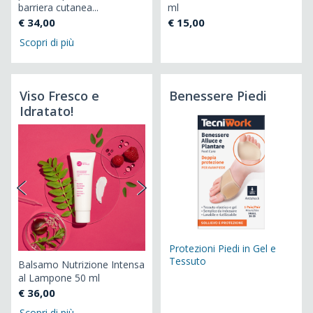
barriera cutanea...
ml
az
€ 34,00
€ 15,00
€ 
Scopri di più
Viso Fresco e
Benessere Piedi
Idratato!
Protezioni Piedi in Gel e
Tessuto
Balsamo Nutrizione Intensa
Ma
al Lampone 50 ml
La
€ 36,00
€ 
Scopri di più