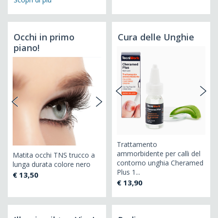
Occhi in primo
Cura delle Unghie
piano!
Trattamento
ammorbidente per calli del
Ma
Matita occhi TNS trucco a
contorno unghia Cheramed
Vo
lunga durata colore nero
Plus 1...
€ 
€ 13,50
€ 13,90