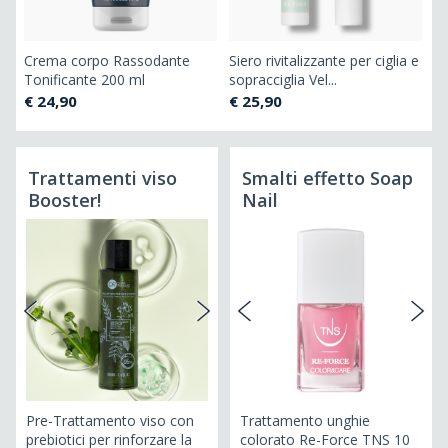
Crema corpo Rassodante
Siero rivitalizzante per ciglia e
Tonificante 200 ml
sopracciglia Vel...
€ 24,90
€ 25,90
Trattamenti viso
Smalti effetto Soap
Booster!
Nail
B
Pre-Trattamento viso con
Trattamento unghie
Ge
prebiotici per rinforzare la
colorato Re-Force TNS 10
De