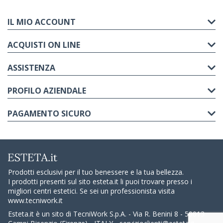
IL MIO ACCOUNT
ACQUISTI ON LINE
ASSISTENZA
PROFILO AZIENDALE
PAGAMENTO SICURO
Prodotti esclusivi per il tuo benessere e la tua bellezza.
I prodotti presenti sul sito esteta.it li puoi trovare presso i
migliori centri estetici. Se sei un professionista visita
www.tecniwork.it
Esteta.it è un sito di TecniWork S.p.A. - Via R. Benini 8 - 50013