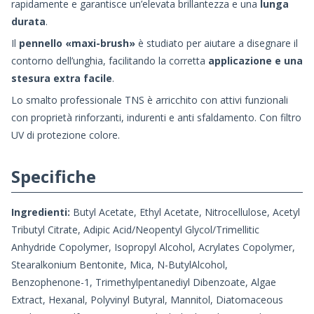
rapidamente e garantisce un’elevata brillantezza e una
lunga
durata
.
Il
pennello «maxi-brush»
è studiato per aiutare a disegnare il
contorno dell’unghia, facilitando la corretta
applicazione e una
stesura extra facile
.
Lo smalto professionale TNS è arricchito con attivi funzionali
con proprietà rinforzanti, indurenti e anti sfaldamento. Con filtro
UV di protezione colore.
Specifiche
Ingredienti:
Butyl Acetate, Ethyl Acetate, Nitrocellulose, Acetyl
Tributyl Citrate, Adipic Acid/Neopentyl Glycol/Trimellitic
Anhydride Copolymer, Isopropyl Alcohol, Acrylates Copolymer,
Stearalkonium Bentonite, Mica, N-ButylAlcohol,
Benzophenone-1, Trimethylpentanediyl Dibenzoate, Algae
Extract, Hexanal, Polyvinyl Butyral, Mannitol, Diatomaceous