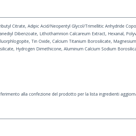
ributyl Citrate, Adipic Acid/Neopentyl Glycol/Trimellitic Anhydride C
nediyl Dibenzoate, Lithothamnion Calcareum Extract, Hexanal, Polyvi
Fluorphlogopite, Tin Oxide, Calcium Titanium Borosilicate, Magnesium
licate, Hydrogen Dimethicone, Aluminum Calcium Sodium Borosilicate
iferimento alla confezione del prodotto per la lista ingredienti aggiorn