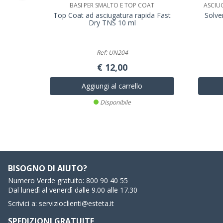
BASI PER SMALTO E TOP COAT
ASCIU
Top Coat ad asciugatura rapida Fast
Solve
Dry TNS 10 ml
Ref: UN204
€ 12,00
Aggiungi al carrello
Disponibile
BISOGNO DI AIUTO?
Numero Verde gratuito:
800 90 40 55
Dal lunedì al venerdì dalle 9.00 alle 17.30
Scrivici a:
servizioclienti@esteta.it
SPEDIZIONI GRATUITE