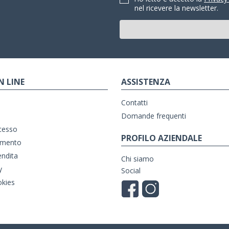
nel ricevere la newsletter.
N LINE
ASSISTENZA
Contatti
Domande frequenti
ecesso
PROFILO AZIENDALE
amento
endita
Chi siamo
y
Social
okies