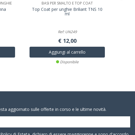
UNGHIE
BASI PER SMALTO E TOP COAT
B
nna
Top Coat per unghie Briliant TNS 10
Base s
ml
Ref: UN249
€ 12,00
Aggiungi al carrello
Disponibile
resta aggiornato sulle offerte in corso e le ultime novità.
 Policy
di Esteta, dichiaro di essere maggiorenne e sono d'accordo