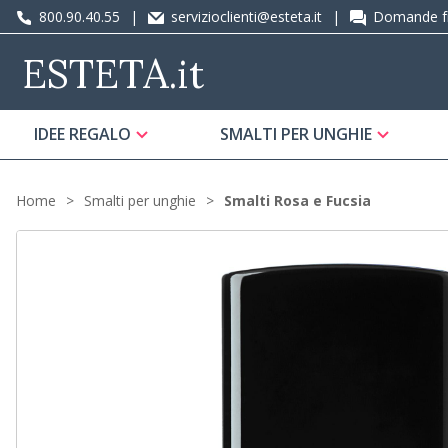
800.90.40.55
|
servizioclienti@esteta.it
|
Domande fr
ESTETA
.it
IDEE REGALO
SMALTI PER UNGHIE
Home
Smalti per unghie
Smalti Rosa e Fucsia