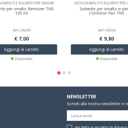
GASMALTI E SOLVENTI PER UNGHIE
ASCIUGASMALTI E SOLVENTI PER 
nte per smalto Remover TNS
Solvente per smalto in pe
100 ml
Corrector Pen TNS
Ref: UN209
Ref: UN245
€ 7,00
€ 9,80
Aggiungi al carrello
Aggiungi al carrello
Disponibile
Disponibile
NEWSLETTER
Iscriviti alla nostra newsletter e 
Ho letto e accetto la
Privacy