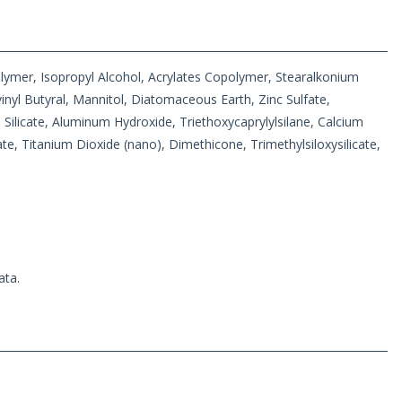
opolymer, Isopropyl Alcohol, Acrylates Copolymer, Stearalkonium
nyl Butyral, Mannitol, Diatomaceous Earth, Zinc Sulfate,
 Silicate, Aluminum Hydroxide, Triethoxycaprylylsilane, Calcium
, Titanium Dioxide (nano), Dimethicone, Trimethylsiloxysilicate,
ata.