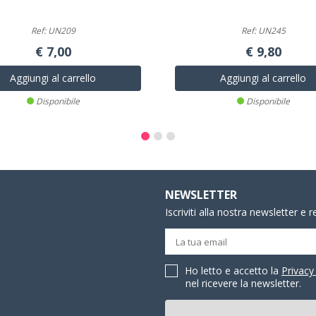
Ref: UN209
Ref: UN245
€ 7,00
€ 9,80
Aggiungi al carrello
Aggiungi al carrello
Disponibile
Disponibile
NEWSLETTER
Iscriviti alla nostra newsletter e 
Ho letto e accetto la
Privacy
nel ricevere la newsletter.