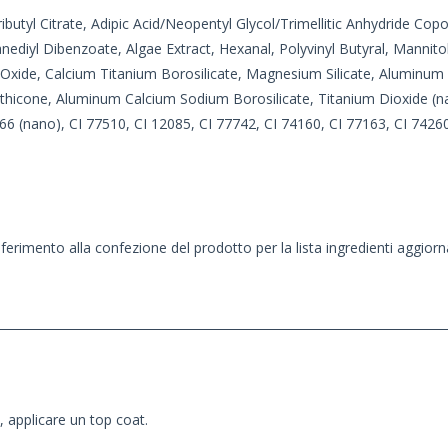
ributyl Citrate, Adipic Acid/Neopentyl Glycol/Trimellitic Anhydride C
diyl Dibenzoate, Algae Extract, Hexanal, Polyvinyl Butyral, Mannito
n Oxide, Calcium Titanium Borosilicate, Magnesium Silicate, Aluminum
icone, Aluminum Calcium Sodium Borosilicate, Titanium Dioxide (nano
66 (nano), CI 77510, CI 12085, CI 77742, CI 74160, CI 77163, CI 74260
iferimento alla confezione del prodotto per la lista ingredienti aggiorn
, applicare un top coat.