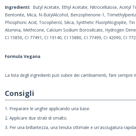
Ingredienti:
Butyl Acetate, Ethyl Acetate, Nitrocellulose, Acetyl T
Bentonite, Mica, N-ButylAlcohol, Benzophenone-1, Trimethylpentane
Phosphoric Acid, Tocopherol, Silica, Synthetic Fluorphlogopite, Ti
Alumina, Methicone, Calcium Sodium Borosilicate, Hydrogen Dimeth
CI 15850, CI 77491, CI 19140, CI 15880, CI 77499, CI 42090, CI 772
Formula Vegana
La lista degli ingredienti può subire dei cambiamenti, fare sempre r
Consigli
1. Preparare le unghie applicando una base.
2. Applicare due strati di smalto.
3. Per una brillantezza, una tenuta ottimale e un'asciugatura rapida