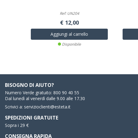
Ref: UN204
€ 12,00
Aggiungi al carrello
Disponibile
BISOGNO DI AIUTO?
Numero Verde gratuito:
800 90 40 55
Dal lunedì al venerdì dalle 9.00 alle 17.30
Scrivici a:
servizioclienti@esteta.it
SPEDIZIONI GRATUITE
Sopra i 29 €
CONSEGNA RAPIDA