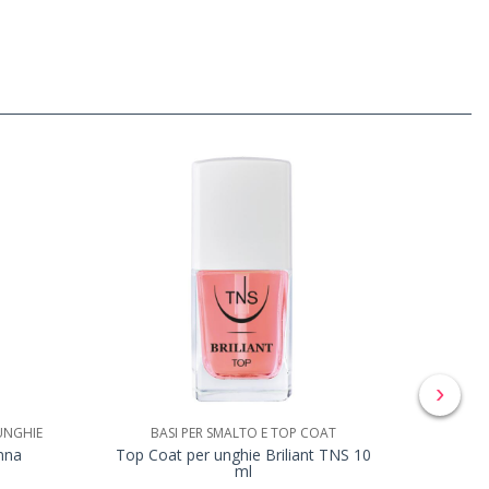
›
UNGHIE
BASI PER SMALTO E TOP COAT
B
nna
Top Coat per unghie Briliant TNS 10
Base s
ml