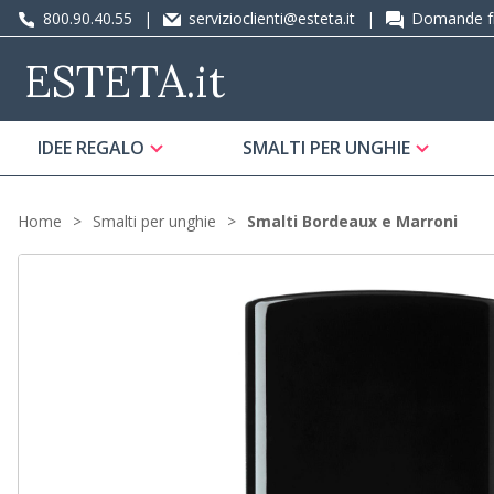
800.90.40.55
|
servizioclienti@esteta.it
|
Domande fr
ESTETA
.it
IDEE REGALO
SMALTI PER UNGHIE
Home
Smalti per unghie
Smalti Bordeaux e Marroni