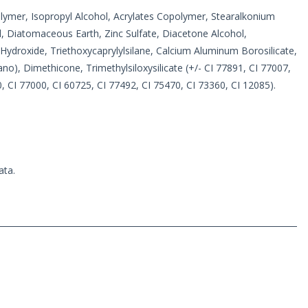
opolymer, Isopropyl Alcohol, Acrylates Copolymer, Stearalkonium
l, Diatomaceous Earth, Zinc Sulfate, Diacetone Alcohol,
 Hydroxide, Triethoxycaprylylsilane, Calcium Aluminum Borosilicate,
), Dimethicone, Trimethylsiloxysilicate (+/- CI 77891, CI 77007,
, CI 77000, CI 60725, CI 77492, CI 75470, CI 73360, CI 12085).
ata.