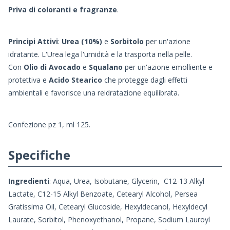
Priva di coloranti e fragranze
.
Principi Attivi
:
Urea (10%)
e
Sorbitolo
per un'azione
idratante. L'Urea lega l'umidità e la trasporta nella pelle.
Con
Olio di Avocado
e
Squalano
per un'azione emolliente e
protettiva e
Acido Stearico
che protegge dagli effetti
ambientali e favorisce una reidratazione equilibrata.
Confezione pz 1, ml 125.
Specifiche
Ingredienti
: Aqua, Urea, Isobutane, Glycerin, C12-13 Alkyl
Lactate, C12-15 Alkyl Benzoate, Cetearyl Alcohol, Persea
Gratissima Oil, Cetearyl Glucoside, Hexyldecanol, Hexyldecyl
Laurate, Sorbitol, Phenoxyethanol, Propane, Sodium Lauroyl