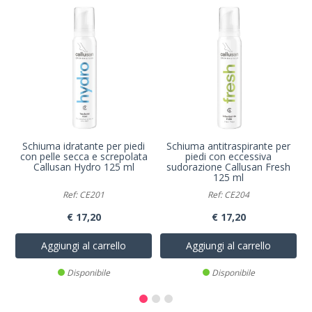
Schiuma idratante per piedi
Schiuma antitraspirante per
S
con pelle secca e screpolata
piedi con eccessiva
Callusan Hydro 125 ml
sudorazione Callusan Fresh
125 ml
Ref: CE201
Ref: CE204
€ 17,20
€ 17,20
Aggiungi al carrello
Aggiungi al carrello
Disponibile
Disponibile